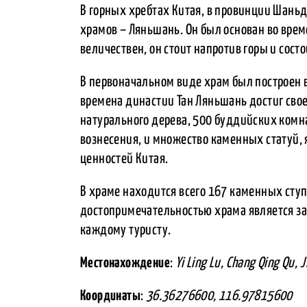
В горных хребтах Китая, в провинции Шань
храмов – Ляньшань. Он был основан во врем
величествен, он стоит напротив горы и состо
В первоначальном виде храм был построен в
времена династии Тан Ляньшань достиг своег
натурального дерева, 500 буддийских комн
вознесения, и множество каменных статуй
ценностей Китая.
В храме находится всего 167 каменных ступ
достопримечательностью храма является за
каждому туристу.
Местонахождение
:
Yi Ling Lu, Chang Qing Qu, 
Координаты
:
36.36276600, 116.97815600