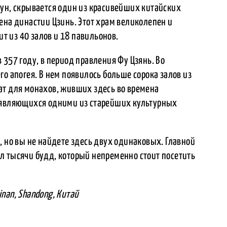
дун, скрывается один из красивейших китайских
ена династии Цзинь. Этот храм великолепен и
ит из 40 залов и 18 павильонов.
 357 году, в период правления Фу Цзянь. Во
о апогея. В нем появилось больше сорока залов из
ат для монахов, живших здесь во времена
, являющихся одними из старейших культурных
, но вы не найдете здесь двух одинаковых. Главной
л тысячи будд, который непременно стоит посетить
Jinan, Shandong, Китай