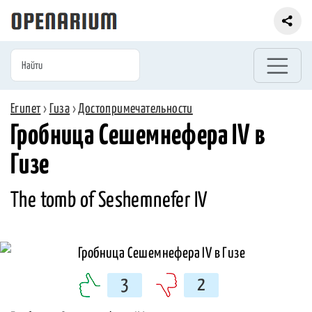
Египет
›
Гиза
›
Достопримечательности
Гробница Сешемнефера IV в
Гизе
The tomb of Seshemnefer IV
3
2