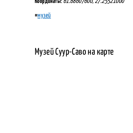
Координаты
:
61.68607600, 27.25521000
#
музей
Музей Суур-Саво на карте