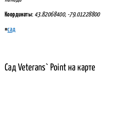
Координаты
:
43.82068400, -79.01228800
#
сад
Сад Veterans` Point на карте