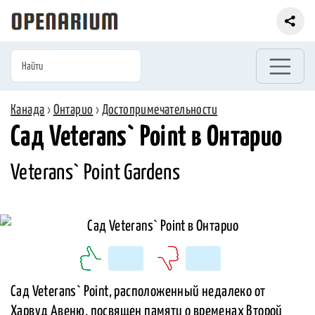
Канада
›
Онтарио
›
Достопримечательности
Сад Veterans` Point в Онтарио
Veterans` Point Gardens
Сад Veterans` Point, расположенный недалеко от
Харвуд Авеню, посвящен памяти о временах Второй