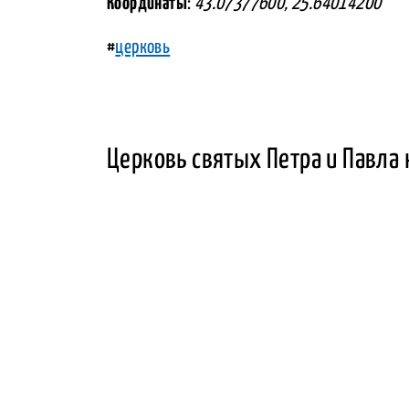
Координаты
:
43.07377600, 25.64014200
#
церковь
Церковь святых Петра и Павла 