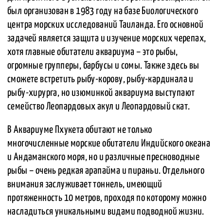
был организован в 1983 году на базе Биологического
центра морских исследований Таиланда. Его основной
задачей является защита и изучение морских черепах,
хотя главные обитатели аквариума – это рыбы,
огромные групперы, барбусы и сомы. Также здесь вы
сможете встретить рыбу-корову, рыбу-кардинала и
рыбу-хирурга, но изюминкой аквариума выступают
семейство Леопардовых акул и Леопардовый скат.
В Аквариуме Пхукета обитают не только
многочисленные морские обитатели Индийского океана
и Андаманского моря, но и различные пресноводные
рыбы – очень редкая арапайма и пираньи. Отдельного
внимания заслуживает тоннель, имеющий
протяженность 10 метров, проходя по которому можно
насладиться уникальными видами подводной жизни.