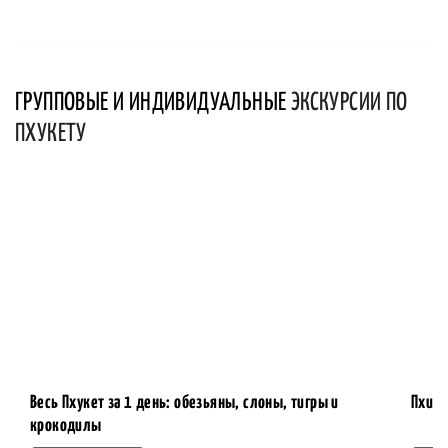
ГРУППОВЫЕ И ИНДИВИДУАЛЬНЫЕ
ЭКСКУРСИИ ПО
ПХУКЕТУ
Весь Пхукет за 1 день: обезьяны, слоны, тигры и
Пхи-П
крокодилы