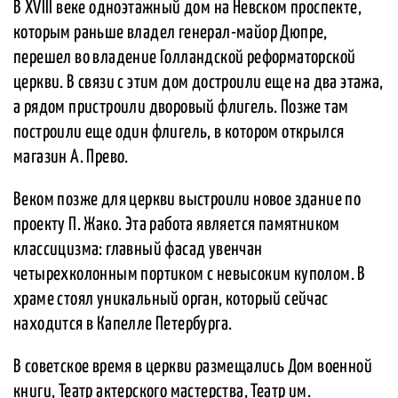
В XVIII веке одноэтажный дом на Невском проспекте,
которым раньше владел генерал-майор Дюпре,
перешел во владение Голландской реформаторской
церкви. В связи с этим дом достроили еще на два этажа,
а рядом пристроили дворовый флигель. Позже там
построили еще один флигель, в котором открылся
магазин А. Прево.
Веком позже для церкви выстроили новое здание по
проекту П. Жако. Эта работа является памятником
классицизма: главный фасад увенчан
четырехколонным портиком с невысоким куполом. В
храме стоял уникальный орган, который сейчас
находится в Капелле Петербурга.
В советское время в церкви размещались Дом военной
книги, Театр актерского мастерства, Театр им.