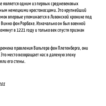
се является одним из первых средневековых
енным немецкими крестоносцами. Это крупнейший
амок впервые упоминается в Ливонской хронике под
 Винно фон Рорбахе. Изначально он был военной
помянут в 1221 году и только век спустя признан
времена правления Вальтера фон Плетенберга, они
Это место возвращает нас в далекую эпоху
яли его стены.
4101