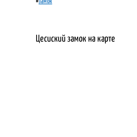
#
замок
Цесиский замок на карте