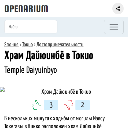
Япония
›
Токио
›
Достопримечательности
Храм Дайюинбё в Токио
Temple Daiyuinbyo
3
2
В нескольких минутах ходьбы от могилы Иэясу
Токугавы в Никко расположен храм Дайюинбё