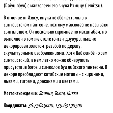
(Daiyuinbyo) с мавзолеем его внука Иэмицу (Iemitsu).
В отличие от Иэясу, внука не обожествляли в
синтоистском пантеоне, поэтому мавзолей не называют
святилищем. Он несколько скромнее по масштабам, но
выполнен в том же стиле гонгэн-дзукури, пышно
декорирован золотом, резьбой по дереву,
скульптурными изображениями. Хотя Дайюинбё - храм
синтоистский, в нем легко можно обнаружить
присутствие богов и символов буддийского пантеона. В
декоре преобладают китайские мотивы - с киринами,
львами, тиграми, драконами и цветами.
Местонахождение
:
Япония, Токио, Никко
Координаты
:
36.75649000, 139.63190500