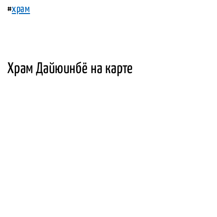
#
храм
Храм Дайюинбё на карте