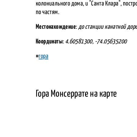
колониального дома, и "Санта Клара", пост
по частям.
Местонахождение
:
до станции канатной доро
Координаты
:
4.60581300, -74.05635200
#
гора
Гора Монсеррате на карте