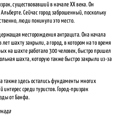
зрак, существовавший в начале ХХ века. Он
 Альберте. Сейчас город заброшенный, поскольку
тственно, люди покинули это место.
одержащая месторождения антрацита. Она начала
в лет шахту закрыли, а город, в котором на то время
рых на шахте работало 300 человек, быстро пришел
гольная шахта, которую также быстро закрыли из-за
, а также здесь остались фундаменты многих
 интерес среди туристов. Город-призрак
зды от Банфа.
анада