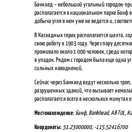
Банкхед – небольшой угольный городок-при
располагается в национальном парке Банф в
добыча угля в нем уже не ведется и, соотве
В Каскадных горах располагается шахта, с
свою работу в 1903 году. Через пару десятко
проживало около 1 000 человек, среди кото
в упадок. Рядом с городом была еще одна у
сильных наводнений.
Сейчас через Банкхед ведут несколько троп
разрушенных зданий, что вызывает немалый
располагается всего в нескольких минутах е
Местонахождение
:
Банф, Bankhead, AB T0L, К
Координаты
:
51.23000000, -115.52416700