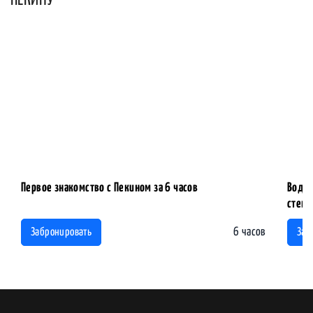
Первое знакомство с Пекином за 6 часов
Водна
стены
6 часов
Забронировать
Заб