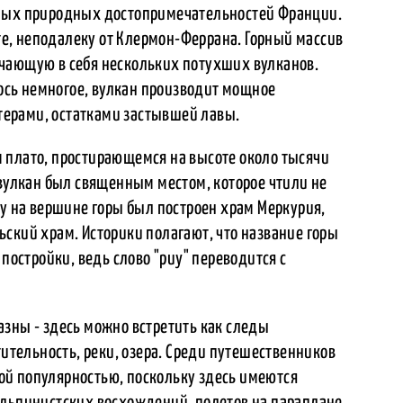
вных природных достопримечательностей Франции.
е, неподалеку от Клермон-Феррана. Горный массив
чающую в себя нескольких потухших вулканов.
лось немногое, вулкан производит мощное
ерами, остатками застывшей лавы.
 плато, простирающемся на высоте около тысячи
 вулкан был священным местом, которое чтили не
ху на вершине горы был построен храм Меркурия,
ский храм. Историки полагают, что название горы
 постройки, ведь слово "puy" переводится с
азны - здесь можно встретить как следы
тительность, реки, озера. Среди путешественников
й популярностью, поскольку здесь имеются
альпинистских восхождений, полетов на параплане