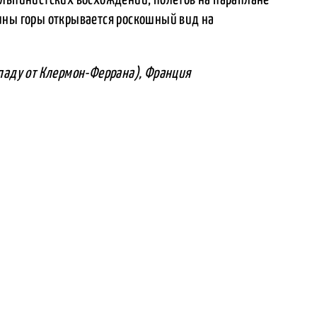
ины горы открывается роскошный вид на
ападу от Клермон-Феррана), Франция