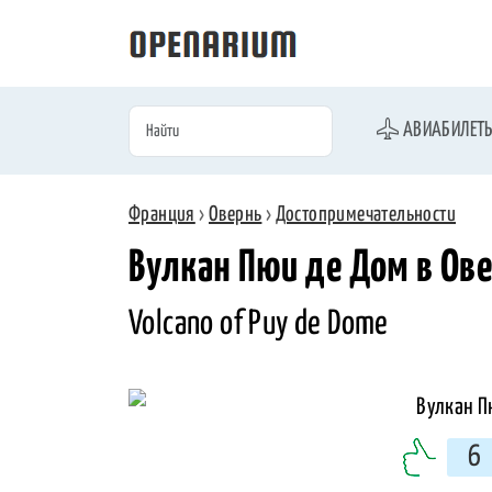
АВИАБИЛЕТ
Франция
›
Овернь
›
Достопримечательности
Вулкан Пюи де Дом в Ов
Volcano of Puy de Dome
6