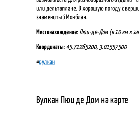
или дельтаплане. В хорошую погоду с верш
знаменитый Монблан.
Местонахождение
:
Пюи-де-Дом (в 10 км к з
Координаты
:
45.71265200, 3.01557500
#
вулкан
Вулкан Пюи де Дом на карте