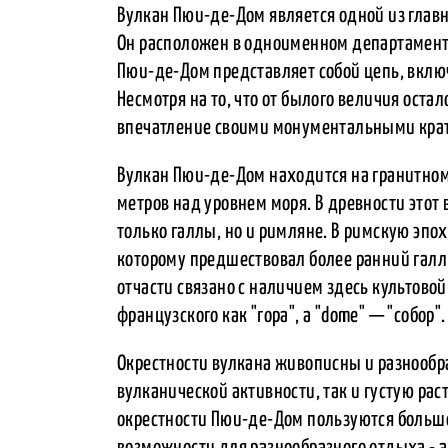
Вулкан Пюи-де-Дом является одной из гла
Он расположен в одноименном департамент
Пюи-де-Дом представляет собой цепь, вклю
Несмотря на то, что от былого величия оста
впечатление своими монументальными крат
Вулкан Пюи-де-Дом находится на гранитном
метров над уровнем моря. В древности этот
только галлы, но и римляне. В римскую эпо
которому предшествовал более ранний галль
отчасти связано с наличием здесь культовой
французского как "гора", а "dome" — "собор".
Окрестности вулкана живописны и разнообр
вулканической активности, так и густую рас
окрестности Пюи-де-Дом пользуются большо
возможности для разнообразного отдыха - 