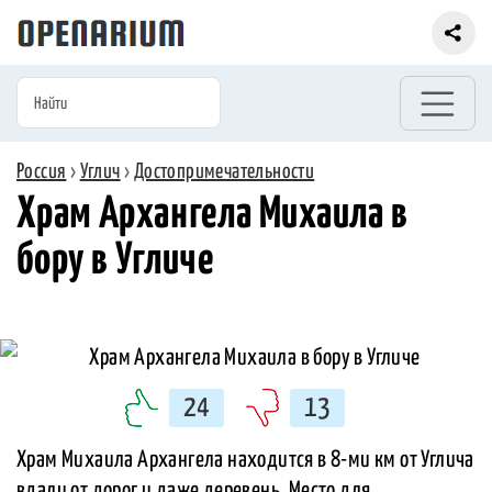
Россия
›
Углич
›
Достопримечательности
Храм Архангела Михаила в
бору в Угличе
24
13
Храм Михаила Архангела находится в 8-ми км от Углича
вдали от дорог и даже деревень. Место для