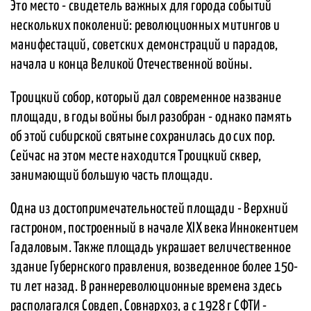
Это место - свидетель важных для города событий
нескольких поколений: революционных митингов и
манифестаций, советских демонстраций и парадов,
начала и конца Великой Отечественной войны.
Троицкий собор, который дал современное название
площади, в годы войны был разобран - однако память
об этой сибирской святыне сохранилась до сих пор.
Сейчас на этом месте находится Троицкий сквер,
занимающий большую часть площади.
Одна из достопримечательностей площади - Верхний
гастроном, построенный в начале XIX века Иннокентием
Гадаловым. Также площадь украшает величественное
здание Губернского правления, возведенное более 150-
ти лет назад. В раннереволюционные времена здесь
располагался Совдеп, Совнархоз, а с 1928 г СФТИ -