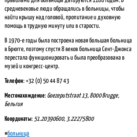
правилами для больницы датируются 1188 годом. В
средневековье люди обращались в больницы, чтобы
найти крышу над головой, пропитание и духовную
помощь в трудную минуту или в старости.
В 1970-е годы была построена новая большая больница
в Брюгге, поэтому спустя 8 веков больница Сент-Джонса
перестала функционировать и была преобразована в
музей и конгресс-центр.
Телефон
: +32 (0) 50 44 87 43
Местонахождение
:
Goezeputstraat 13, 8000 Brugge,
Бельгия
Координаты
:
51.20390600, 3.22275800
#
больница