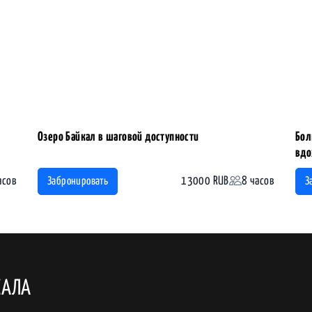
Озеро Байкал в шаговой доступности
Бол
вдо
асов
13000 RUB
8 часов
Забронировать
З
КАЛА