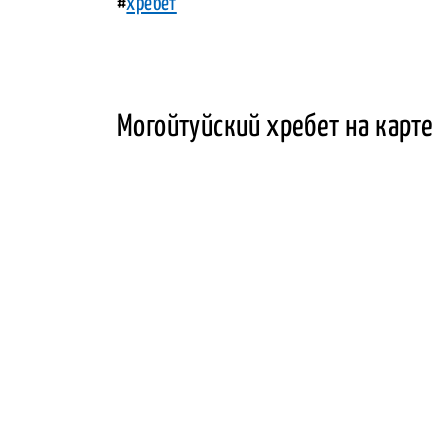
#
хребет
Могойтуйский хребет на карте