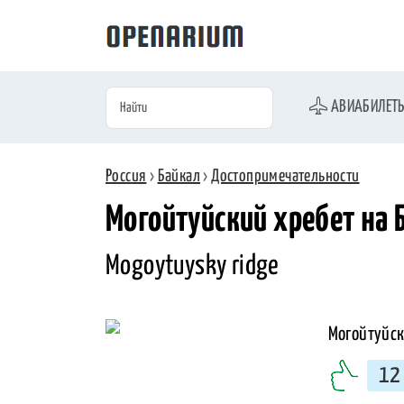
АВИАБИЛЕТ
Россия
›
Байкал
›
Достопримечательности
Могойтуйский хребет на 
Mogoytuysky ridge
12