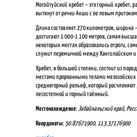
Могойтуйский хребет – это горный хребет, р
вытянут от речки Акши с ее левым притоком
Длина составляет 270 километров, ширина
достигают 1 000-1 100 метров, самая высшая
некоторых местах образовались отроги, сам
служит перемычкой между Хангилайским и 
Хребет, в большей степени, состоит из поро
местами прорванными телами мезозойских 
среднегорный рельеф, который расчленяют 
лесостепной и горный таёжный.
Местонахождение
:
Забайкальский край, Росс
Координаты
:
50.87671900, 113.37176900