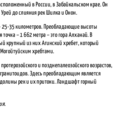
асположенный в России, в Забайкальском крае. Он
 Урей до слияния рек Шилка и Онон.
 – 25-35 километров. Преобладающие высоты
 точка – 1 662 метра – это гора Алханай. В
ый крупный из них Агинский хребет, который
Могойтуйским хребтами.
д протерозойского и позднепалеозойского возрастов,
гранитоидов. Здесь преобладающим является
долины рек и их притоки. Ландшафт горный
ия.