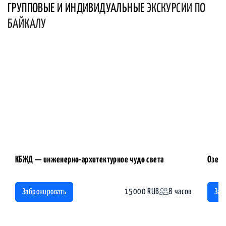
ГРУППОВЫЕ И ИНДИВИДУАЛЬНЫЕ
ЭКСКУРСИИ ПО
БАЙКАЛУ
КБЖД — инженерно-архитектурное чудо света
Озеро
15000 RUB
8 часов
Забронировать
Заб