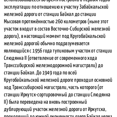
эксплуатации по отношению к участку Забайкальской
железной дороги от станции Байкал до станции
Мысовая протяжённостью 260 километров (ныне этот
участок входит в состав Восточно-Сибирской железной
дороги), в настоящий момент под Кругобайкальской
железной дорогой обычно подразумевается
являющийся с 1956 года тупиковым участок от станции
Слюдянка II (ответвление от современного хода
Транссибирской железнодорожной магистрали) до
станции Байкал. До 1949 года по всей
Кругобайкальской железной дороге проходил основной
ход Транссибирской магистрали, часть которого (от
станции Иркутск-сортировочный до станции Слюдянка
II) была переведена на вновь построенный
дублирующий участок железной дороги от Иркутска,
проходящий до южной оконечности озера Байкал через