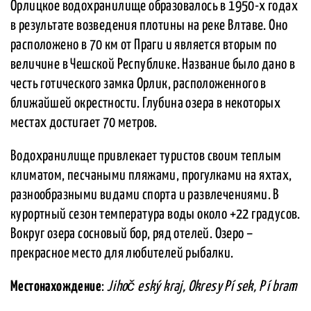
Орлицкое водохранилище образовалось в 1950-х годах
в результате возведения плотины на реке Влтаве. Оно
расположено в 70 км от Праги и является вторым по
величине в Чешской Республике. Название было дано в
честь готического замка Орлик, расположенного в
ближайшей окрестности. Глубина озера в некоторых
местах достигает 70 метров.
Водохранилище привлекает туристов своим теплым
климатом, песчаными пляжами, прогулками на яхтах,
разнообразными видами спорта и развлечениями. В
курортный сезон температура воды около +22 градусов.
Вокруг озера сосновый бор, ряд отелей. Озеро –
прекрасное место для любителей рыбалки.
Местонахождение
:
Jihoč eský kraj, Okresy Pí sek, P í bram