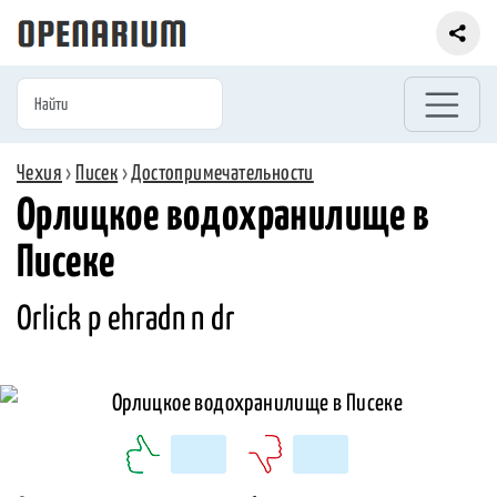
Чехия
›
Писек
›
Достопримечательности
Орлицкое водохранилище в
Писеке
Orlick p ehradn n dr