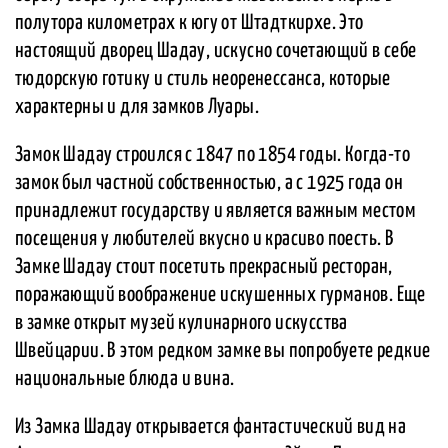
полутора километрах к югу от Штадткирхе. Это
настоящий дворец Шадау, искусно сочетающий в себе
тюдорскую готику и стиль неоренессанса, которые
характерны и для замков Луары.
Замок Шадау строился с 1847 по 1854 годы. Когда-то
замок был частной собственностью, а с 1925 года он
принадлежит государству и является важным местом
посещения у любителей вкусно и красиво поесть. В
Замке Шадау стоит посетить прекрасный ресторан,
поражающий воображение искушенных гурманов. Еще
в замке открыт музей кулинарного искусства
Швейцарии. В этом редком замке вы попробуете редкие
национальные блюда и вина.
Из Замка Шадау открывается фантастический вид на