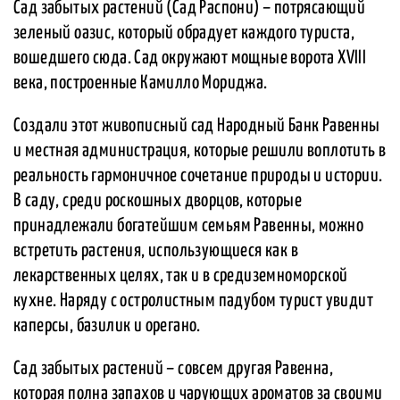
Сад забытых растений (Сад Распони) – потрясающий
зеленый оазис, который обрадует каждого туриста,
вошедшего сюда. Сад окружают мощные ворота XVIII
века, построенные Камилло Мориджа.
Создали этот живописный сад Народный Банк Равенны
и местная администрация, которые решили воплотить в
реальность гармоничное сочетание природы и истории.
В саду, среди роскошных дворцов, которые
принадлежали богатейшим семьям Равенны, можно
встретить растения, использующиеся как в
лекарственных целях, так и в средиземноморской
кухне. Наряду с остролистным падубом турист увидит
каперсы, базилик и орегано.
Сад забытых растений – совсем другая Равенна,
которая полна запахов и чарующих ароматов за своими