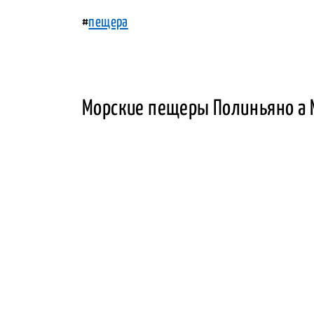
#
пещера
Морские пещеры Полиньяно а М