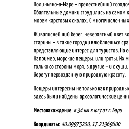
Полиньяно-а-Маре – прелестнейший городоч
Обаятельные домики сгрудились на самом 
морем карстовых скалах. С многочисленных
Живописнейший берег, невероятный цвет во
старины – в такие городки влюбляешься сра
представляющие интерес для туристов. Но 
Например, морские пещеры, или гроты. Их мн
только со стороны моря, в другие – и с суши
берегут первозданную природную красоту.
Пещеры интересны не только как природные
здесь были найдены археологические ценно
Местонахождение
:
в 34 км к югу от г. Бари
Координаты
:
40.09975200, 17.21969600