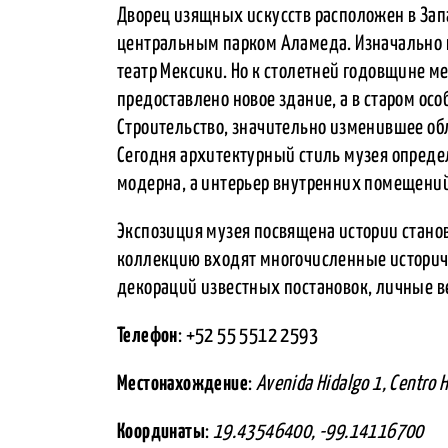
Дворец изящных искусств расположен в Запа
центральным парком Аламеда. Изначально 
театр Мексики. Но к столетней годовщине м
предоставлено новое здание, а в старом ос
Строительство, значительно изменившее обл
Сегодня архитектурный стиль музея опреде
модерна, а интерьер внутренних помещений
Экспозиция музея посвящена истории станов
коллекцию входят многочисленные историч
декораций известных постановок, личные 
Телефон
: +52 55 5512 2593
Местонахождение
:
Avenida Hidalgo 1, Centro 
Координаты
:
19.43546400, -99.14116700