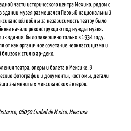
дной части исторического центра Мехико, рядом с
в здании музея размещался Первый национальный
ексиканской войны за независимость театру было
обняке начали реконструкцию под нужды музея.
ик здания, было завершено только в 1934 году.
ляют как органичное сочетание неоклассицизма и
 близок к стилю ар-деко.
ления театра, оперы и балета в Мексике. В
еские фотографии и документы, костюмы, детали
вещи знаменитых мексиканских актеров.
Historico, 06050 Ciudad de M xico, Мексика