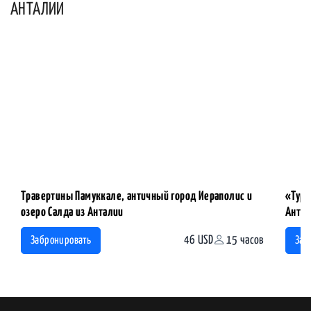
АНТАЛИИ
Травертины Памуккале, античный город Иераполис и
«Туре
озеро Салда из Анталии
Антал
46 USD
15 часов
Забронировать
Заб