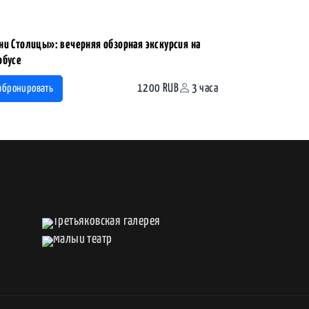
ни Столицы»: вечерняя обзорная экскурсия на
обусе
1200 RUB
3 часа
абронировать