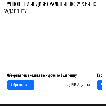
ГРУППОВЫЕ И ИНДИВИДУАЛЬНЫЕ
ЭКСКУРСИИ ПО
БУДАПЕШТУ
Обзорная пешеходная экскурсия по Будапешту
Еврей
23 EUR
3 часа
Забронировать
Заб