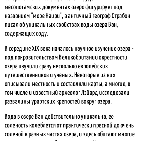
месопотамских документах озеро фигурирует под
названием "море Наири", а античный географ Страбон
писал об уникальных свойствах воды озера Ван,
содержащих соду.
В середине XIX века началось научное изучение озера -
под покровительством Великобритании окрестности
озера изучили сразу несколько европейских
путешественников и ученых. Некоторые из них
описывали местность и составляли карты, а многие, в
том числе и известный археолог Лэйард исследовали
развалины урартских крепостей вокруг озера.
Вода в озере Ван действительно уникальна, ее
соленость колеблется от практически пресной до очень
соленой в разных частях озера, и здесь обитают многие