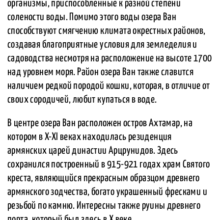
организмы, приспособленные к разной степени
солености воды. Помимо этого воды озера Ван
способствуют смягчению климата окрестных районов,
создавая благоприятные условия для земледелия и
садоводства несмотря на расположение на высоте 1700
над уровнем моря. Район озера Ван также славится
наличием редкой породой кошки, которая, в отличие от
своих сородичей, любит купаться в воде.
В центре озера Ван расположен остров Ахтамар, на
котором в X-XI веках находилась резиденция
армянских царей династии Арцрунидов. Здесь
сохранился построенный в 915-921 годах храм Святого
креста, являющийся прекрасным образцом древнего
армянского зодчества, богато украшенный фресками и
резьбой по камню. Интересны также руины древнего
порта, который был здесь в Х веке.