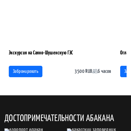
Экскурсия на Саяно-Шушенскую ГЭС
Оглах
3500 RUB
6 часов
Забронировать
Заб
ДОСТОПРИМЕЧАТЕЛЬНОСТИ АБАКАНА