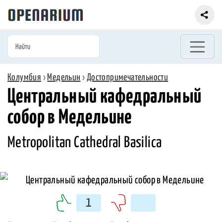
Колумбия
›
Медельин
›
Достопримечательности
Центральный кафедральный
собор в Медельине
Metropolitan Cathedral Basilica
1