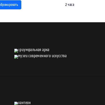
2 часа
абронировать