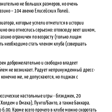
сравнительно не больших размеров, но очень
азино – 104 авеню Елисейских Полей.
виатора, которые успели отметится в истории
зино они отнеслись серьезно: отовсюду веет шиком,
казино ограничен по возрасту (только лицам
ть необходимо стать членом клуба (совершать
ен доброжелательно и свободно владеет
лем не возникает. Радует непринужденный дресс-
 конечно же, не допускаются, но пиджак с
ссические настольные игры - блэкджек, 20
 Холдем и Омаха), Пунто/Банто, а также Баккара.
 6.00. Кроме всего прочего в клубе можно скоротать