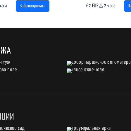
часа
62 EUR
2 часа
Забронировать
З
ИЖА
НЦИИ