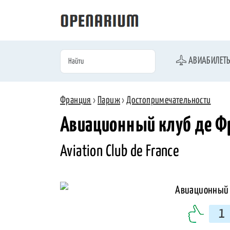
АВИАБИЛЕТ
Франция
›
Париж
›
Достопримечательности
Авиационный клуб де Ф
Aviation Club de France
1