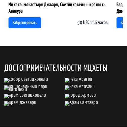
Мцхета: монастыри Джвари, Светицховели и крепость
Вардз
Ананури
Джон
90 USD
6 часов
Забронировать
Заб
ДОСТОПРИМЕЧАТЕЛЬНОСТИ МЦХЕТЫ