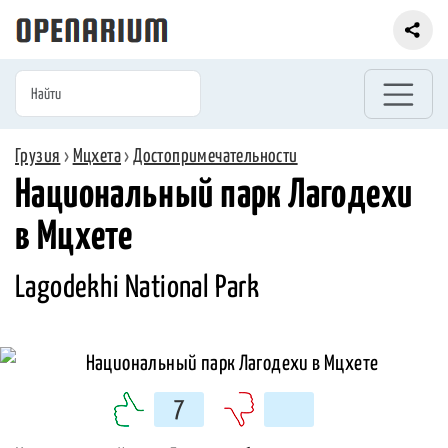
Грузия
›
Мцхета
›
Достопримечательности
Национальный парк Лагодехи
в Мцхете
Lagodekhi National Park
7