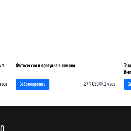
в 1
Фотосессия и прогулка в кимоно
Ток
Имп
часа
275 USD
2 часа
Забронировать
З
ИО