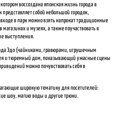
 котором воссоздана японская жизнь города в
к представляет собой небольшой городок,
 входе в парк можно взять напрокат традиционные
 магазинах и музеях, а также поучаствовать в
ые выступления.
иода Эдо (чайниками, гравюрами, игрушечным
узея и тюремный дом, показывающий ужасные сцены
привидений можно почувствовать себя в
лагающие широкую тематику для посетителей:
ие шоу, магию воды и другие трюки.