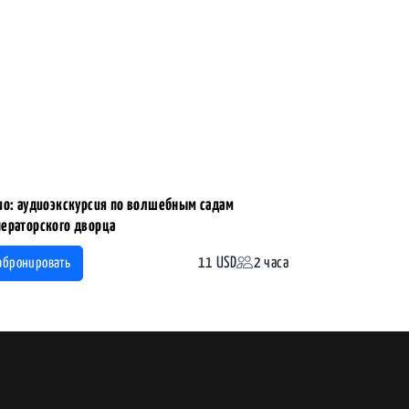
ио: аудиоэкскурсия по волшебным садам
ераторского дворца
11 USD
2 часа
абронировать