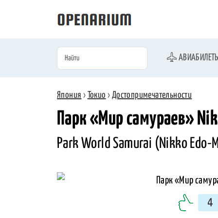
АВИАБИЛЕТ
Япония
›
Токио
›
Достопримечательности
Парк «Мир самураев» Nik
Park World Samurai (Nikko Edo-M
4