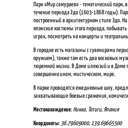
Парк «Мир самураев» - тематический парк, в
течение периода Эдо (1603-1868 годы). Пар
построенный в архитектурном стиле Эдо. На
японские костюмы этого периода, побывать в
играх, посмотреть на концерты и театральн
В городке есть магазины с сувенирами пер
оружием), также там есть два восковых м
тюремной жизни. В Доме иллюзий и в Доме 
совершенно ином, мистическом, мире.
В парке проводятся ежедневные шоу, пред
захватывающие боевые сражения, комическ
Местонахождение
:
Никко, Тотиги, Япония
Координаты
:
36.79609000, 139.69665500