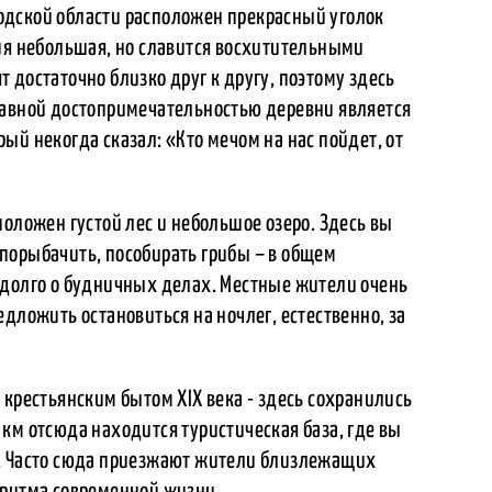
одской области расположен прекрасный уголок
рия небольшая, но славится восхитительными
 достаточно близко друг к другу, поэтому здесь
лавной достопримечательностью деревни является
ый некогда сказал: «Кто мечом на нас пойдет, от
положен густой лес и небольшое озеро. Здесь вы
порыбачить, пособирать грибы – в общем
адолго о будничных делах. Местные жители очень
дложить остановиться на ночлег, естественно, за
 крестьянским бытом XIX века - здесь сохранились
км отсюда находится туристическая база, где вы
я. Часто сюда приезжают жители близлежащих
 ритма современной жизни.