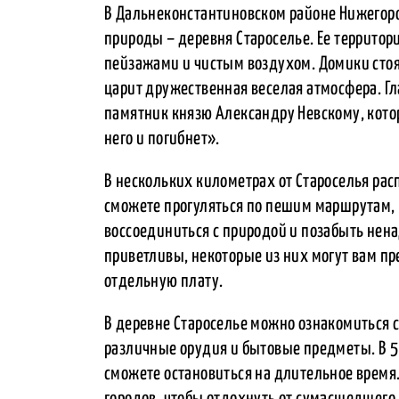
В Дальнеконстантиновском районе Нижегор
природы – деревня Староселье. Ее террито
пейзажами и чистым воздухом. Домики стоят
царит дружественная веселая атмосфера. Г
памятник князю Александру Невскому, котор
него и погибнет».
В нескольких километрах от Староселья рас
сможете прогуляться по пешим маршрутам, 
воссоединиться с природой и позабыть нен
приветливы, некоторые из них могут вам пре
отдельную плату.
В деревне Староселье можно ознакомиться с
различные орудия и бытовые предметы. В 5 
сможете остановиться на длительное врем
городов, чтобы отдохнуть от сумасшедшего