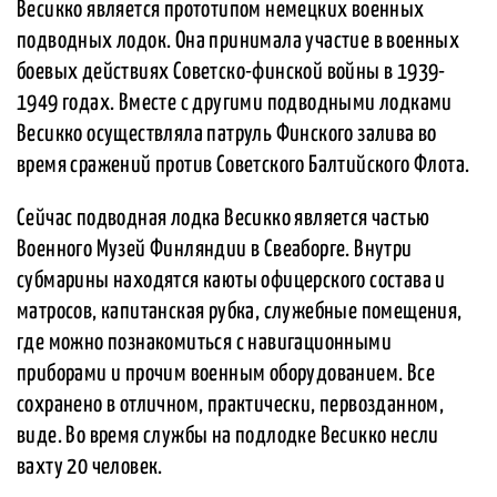
Весикко является прототипом немецких военных
подводных лодок. Она принимала участие в военных
боевых действиях Советско-финской войны в 1939-
1949 годах. Вместе с другими подводными лодками
Весикко осуществляла патруль Финского залива во
время сражений против Советского Балтийского Флота.
Сейчас подводная лодка Весикко является частью
Военного Музей Финляндии в Свеаборге. Внутри
субмарины находятся каюты офицерского состава и
матросов, капитанская рубка, служебные помещения,
где можно познакомиться с навигационными
приборами и прочим военным оборудованием. Все
сохранено в отличном, практически, первозданном,
виде. Во время службы на подлодке Весикко несли
вахту 20 человек.