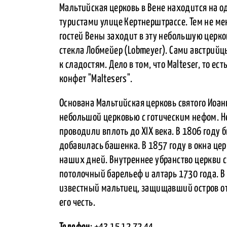
Мальтийская церковь в Вене находится на 
туристами улице Кертнерштрассе. Тем не ме
гостей Вены заходит в эту небольшую церк
стекла Лобмейер (Lobmeyer). Сами австрийцы
к сладостям. Дело в том, что Malteser, то е
конфет "Maltesers".
Основана Мальтийская церковь святого Иоан
небольшой церковью с готическим нефом. Н
проводили вплоть до XIX века. В 1806 году 
добавилась башенка. В 1857 году в окна це
наших дней. Внутреннее убранство церкви с
потолочный барельеф и алтарь 1730 года. В
известный мальтиец, защищавший остров от т
его честь.
Телефон
: +43 15 12 72 44