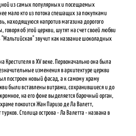
одной из самых популярных и посещаемых
нее мало кто из потока спешащих за покупками
овь, находящуюся напротив магазина дорогого
, говоря об этой церкви, шутят на счет своей любви
сть "Мальтийская" звучит как название шоколадных
на Крестителя в XV веке. Первоначально она была
езначительные изменения в архитектуре церкви
был построен новый фасад, а к самому храму
ркви были вставлены витражи, сохранившиеся и до
кромное, на его фоне выделяется барочный орган,
 храме покоится Жан Паризо де Ла Валетт,
урков. Столица острова - Ла Валетта - названа в