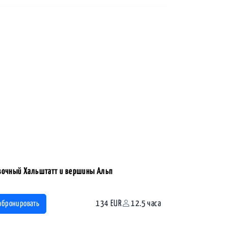
зочный Хальштатт и вершины Альп
134 EUR
12.5 часа
абронировать