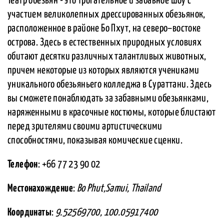
Театр обезьян - это трогательное и забавное шоу с
участием великолепных дрессированных обезьянок,
расположенное в районе Бо Пхут, на северо–востоке
острова. Здесь в естественных природных условиях
обитают десятки различных талантливых животных,
причем некоторые из которых являются учениками
уникального обезьяньего колледжа в Сураттани. Здесь
вы сможете понаблюдать за забавными обезьянками,
наряженными в красочные костюмы, которые блистают
перед зрителями своими артистическими
способностями, показывая комические сценки.
Телефон
: +66 77 23 90 02
Местонахождение
:
Bo Phut,Samui, Thailand
Координаты
:
9.52569700, 100.05917400