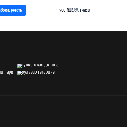
5500 RUB
3 часа
абронировать