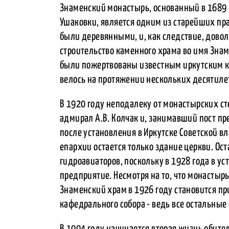
Знаменский монастырь, основанный в 1689 г
Ушаковки, является одним из старейших пр
были деревянными, и, как следствие, довол
строительство каменного храма во имя Знам
были пожертвованы известным иркутским к
велось на протяжении нескольких десятилет
В 1920 году неподалеку от монастырских с
адмирал А.В. Колчак и, занимавший пост пре
после установления в Иркутске Советской в
епархии остается только здание церкви. О
гидроавиаторов, поскольку в 1928 года в у
предприятие. Несмотря на то, что монастырь
Знаменский храм в 1926 году становится пр
кафедрального собора - ведь все остальные
В 1994 году начинается вторая жизнь обите