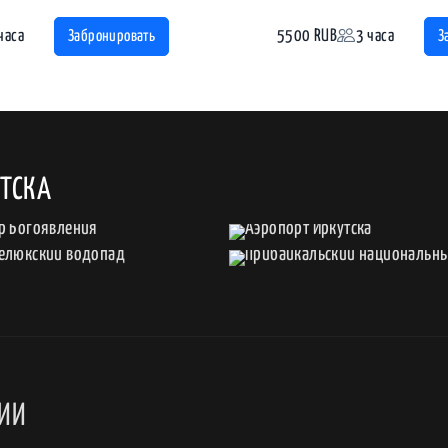
часа
5500 RUB
3 часа
Забронировать
З
УТСКА
СИИ