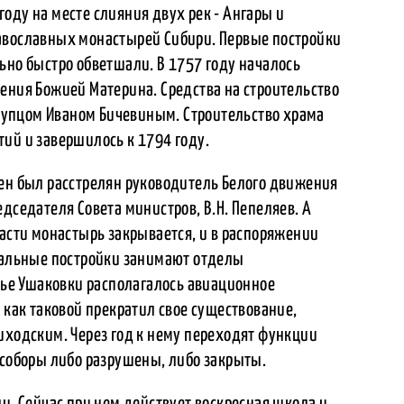
оду на месте слияния двух рек - Ангары и
авославных монастырей Сибири. Первые постройки
ьно быстро обветшали. В 1757 году началось
ения Божией Материна. Средства на строительство
упцом Иваном Бичевиным. Строительство храма
ий и завершилось к 1794 году.
тен был расстрелян руководитель Белого движения
дседателя Совета министров, В.Н. Пепеляев. А
ласти монастырь закрывается, и в распоряжении
стальные постройки занимают отделы
стье Ушаковки располагалось авиационное
 как таковой прекратил свое существование,
иходским. Через год к нему переходят функции
 соборы либо разрушены, либо закрыты.
ли. Сейчас при нем действует воскресная школа и