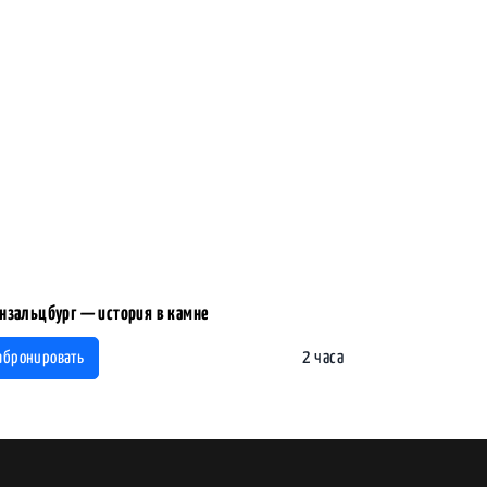
нзальцбург — история в камне
2 часа
абронировать