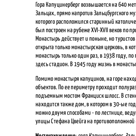
Гора Капуцинерберг возвышается на 640 мет
Зальцах, прямо напротив Зальцбургского му
которого расположился старинный католиче
был построен на рубеже XVI-XVII веков по п
Монастырь действует и поныне, но туристов
открыта только монастырская церковь, в ко
монастырь только один раз, в 1938 году, по
здесь стадион. В 1945 году жизнь в монасты
Помимо монастыря капуцинов, на горе наход
объектов. По ее периметру проходит полура
подъемным мостом Франциск шлосс. В стене
находится также дом, в котором в 30-ые го
можно двумя способами - по лестнице, веду
улицы Стефана Цвейга на противоположной 
Местонахождение
:
гора Капуцинерберг, Заль