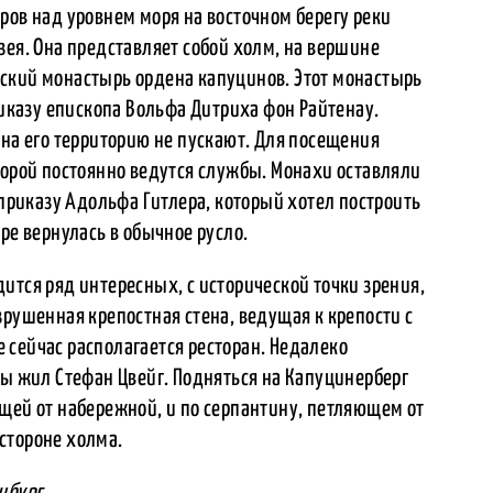
ров над уровнем моря на восточном берегу реки
зея. Она представляет собой холм, на вершине
ский монастырь ордена капуцинов. Этот монастырь
риказу епископа Вольфа Дитриха фон Райтенау.
 на его территорию не пускают. Для посещения
торой постоянно ведутся службы. Монахи оставляли
 приказу Адольфа Гитлера, который хотел построить
ре вернулась в обычное русло.
ится ряд интересных, с исторической точки зрения,
зрушенная крепостная стена, ведущая к крепости с
 сейчас располагается ресторан. Недалеко
ды жил Стефан Цвейг. Подняться на Капуцинерберг
щей от набережной, и по серпантину, петляющем от
стороне холма.
цбург