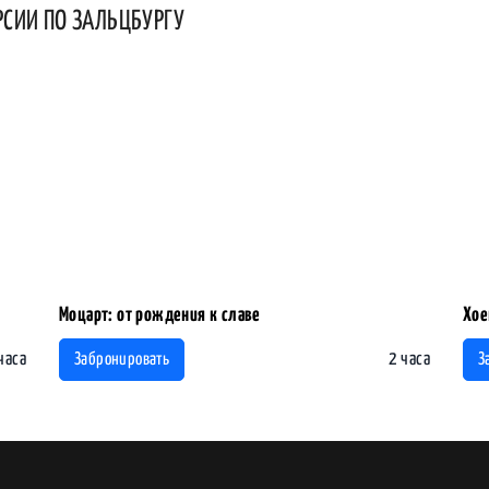
РСИИ ПО ЗАЛЬЦБУРГУ
Моцарт: от рождения к славе
Хое
часа
2 часа
Забронировать
З