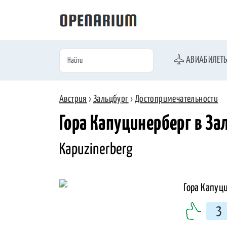
АВИАБИЛЕТ
Австрия
›
Зальцбург
›
Достопримечательности
Гора Капуцинерберг в За
Kapuzinerberg
3