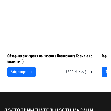
Обзорная экскурсия по Казани и Казанскому Кремлю (с
Город
билетами)
1200 RUB
3 часа
Забронировать
Заб