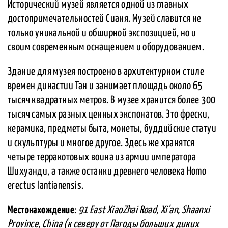
Исторический музей является одной из главных
достопримечательностей Сианя. Музей славится не
только уникальной и обширной экспозицией, но и
своим современным оснащением и оборудованием.
Здание для музея построено в архитектурном стиле
времен династии Тан и занимает площадь около 65
тысяч квадратных метров. В музее хранится более 300
тысяч самых разных ценных экспонатов. Это фрески,
керамика, предметы быта, монеты, буддийские статуи
и скульптуры и многое другое. Здесь же хранятся
четыре терракотовых воина из армии императора
Шихуанди, а также останки древнего человека Homo
erectus lantianensis.
Местонахождение
:
91 East XiaoZhai Road, Xi'an, Shaanxi
Province, China (к северу от Пагоды больших диких