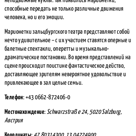
неподвижные куклы. Так появились марионетки,
способные передать не только различные движения
человека, но и его эмоции.
Марионетки зальцбургского театра представляют собой
нечто удивительное – с их участием ставятся оперные и
балетные спектакли, оперетты и музыкально-
драматические постановки. Во время представлений на
сцене происходит поистине фантастическое действо,
доставляющее зрителям невероятное удовольствие и
привлекающее в зал целые семьи.
Телефон
: +43 0662-872406-0
Местонахождение
:
Schwarzstraß e 24, 5020 Salzburg,
Австрия
Координаты
:
47.80314300, 13.04224900