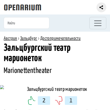
Австрия
›
Зальцбург
›
Достопримечательности
Зальцбургский театр
марионеток
Marionettentheater
2
1