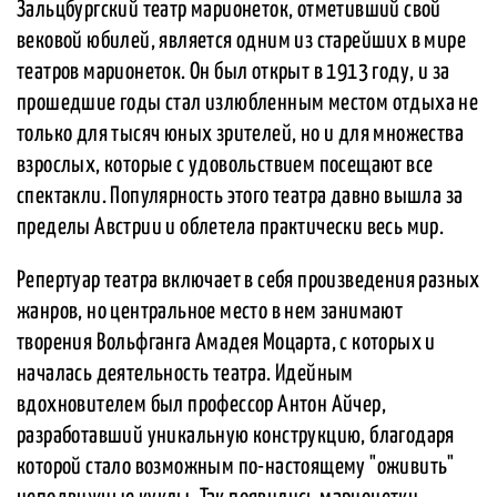
Зальцбургский театр марионеток, отметивший свой
вековой юбилей, является одним из старейших в мире
театров марионеток. Он был открыт в 1913 году, и за
прошедшие годы стал излюбленным местом отдыха не
только для тысяч юных зрителей, но и для множества
взрослых, которые с удовольствием посещают все
спектакли. Популярность этого театра давно вышла за
пределы Австрии и облетела практически весь мир.
Репертуар театра включает в себя произведения разных
жанров, но центральное место в нем занимают
творения Вольфганга Амадея Моцарта, с которых и
началась деятельность театра. Идейным
вдохновителем был профессор Антон Айчер,
разработавший уникальную конструкцию, благодаря
которой стало возможным по-настоящему "оживить"