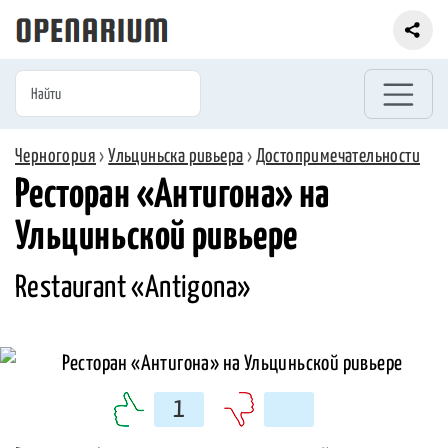
Черногория
›
Ульциньска ривьера
›
Достопримечательности
Ресторан «Антигона» на
Ульциньской ривьере
Restaurant «Antigona»
1