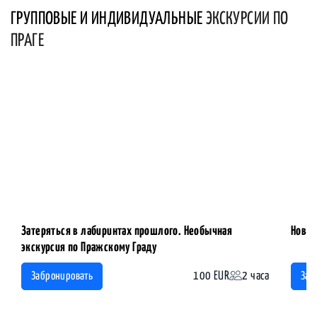
ГРУППОВЫЕ И ИНДИВИДУАЛЬНЫЕ
ЭКСКУРСИИ ПО
ПРАГЕ
Затеряться в лабиринтах прошлого. Необычная
Новый
экскурсия по Пражскому Граду
100 EUR
2 часа
Забронировать
Заб