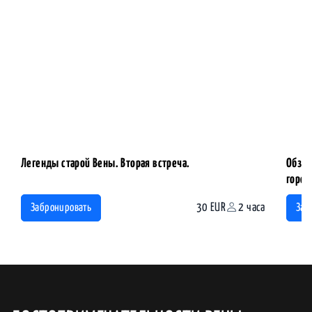
Легенды старой Вены. Вторая встреча.
Обзор
горо
30 EUR
2 часа
Забронировать
Заб