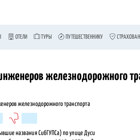
Ы
ОТЕЛИ
ТУРЫ
ПУТЕШЕСТВЕННИКУ
СТРАХОВАН
 инженеров железнодорожного тр
вшие названия СибГУПСа) по улице Дуси