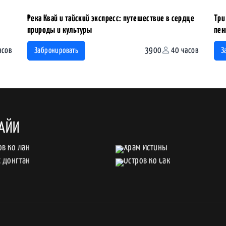
Река Квай и тайский экспресс: путешествие в сердце
Три
природы и культуры
пен
асов
3900
40 часов
Забронировать
З
ТАЙИ