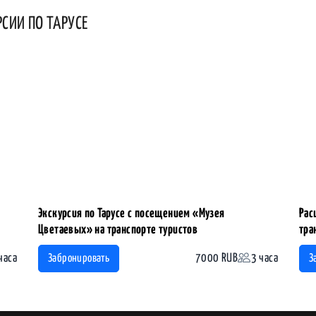
РСИИ ПО ТАРУСЕ
Экскурсия по Тарусе с посещением «Музея
Рас
Цветаевых» на транспорте туристов
тра
часа
7000 RUB
3 часа
Забронировать
З