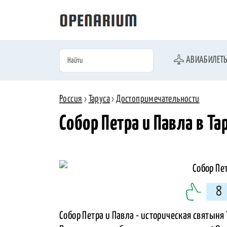
АВИАБИЛЕТ
Россия
›
Таруса
›
Достопримечательности
Собор Петра и Павла в Та
8
Собор Петра и Павла - историческая святыня