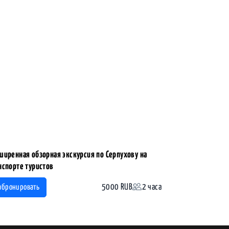
ширенная обзорная экскурсия по Серпухову на
нспорте туристов
5000 RUB
2 часа
абронировать