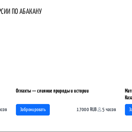
РСИИ ПО АБАКАНУ
Оглахты — слияние природы и истории
Мат
Каз
асов
17000 RUB
5 часов
Забронировать
З