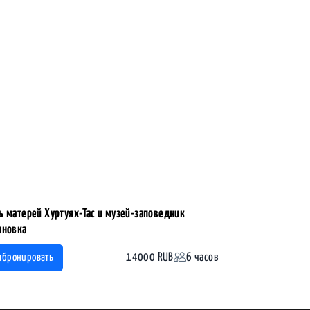
ь матерей Хуртуях-Тас и музей-заповедник
ановка
14000 RUB
6 часов
абронировать