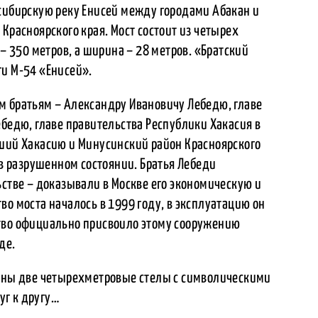
 сибирскую реку Енисей между городами Абакан и
Красноярского края. Мост состоит из четырех
 – 350 метров, а ширина – 28 метров. «Братский
ги М-54 «Енисей».
м братьям – Александру Ивановичу Лебедю, главе
ебедю, главе правительства Республики Хакасия в
вший Хакасию и Минусинский район Красноярского
 в разрушенном состоянии. Братья Лебеди
ьстве – доказывали в Москве его экономическую и
во моста началось в 1999 году, в эксплуатацию он
тво официально присвоило этому сооружению
де.
лены две четырехметровые стелы с символическими
уг к другу…