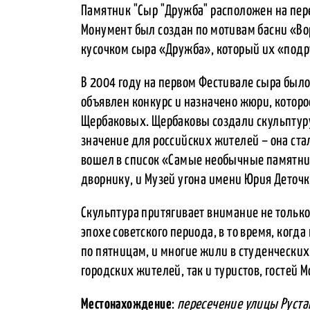
Памятник "Сыр "Дружба" расположен на пер
Монумент был создан по мотивам басни «Вор
кусочком сыра «Дружба», который их «под
В 2004 году на первом Фестивале сыра был
объявлен конкурс и назначено жюри, которо
Щербаковых. Щербаковы создали скульптуру
значение для российских жителей – она ста
вошел в список «Самые необычные памятник
дворнику, и Музей угона имени Юрия Деточк
Скульптура притягивает внимание не только
эпохе советского периода, в то время, когд
по пятницам, и многие жили в студенчески
городских жителей, так и туристов, гостей 
Местонахождение
:
пересечение улицы Рустав