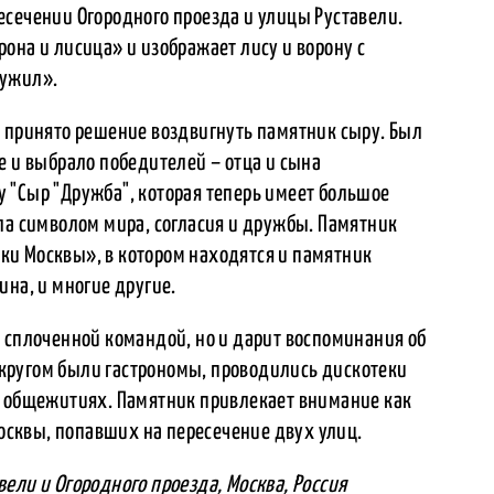
есечении Огородного проезда и улицы Руставели.
она и лисица» и изображает лису и ворону с
ружил».
о принято решение воздвигнуть памятник сыру. Был
е и выбрало победителей – отца и сына
 "Сыр "Дружба", которая теперь имеет большое
ла символом мира, согласия и дружбы. Памятник
и Москвы», в котором находятся и памятник
ина, и многие другие.
 сплоченной командой, но и дарит воспоминания об
а кругом были гастрономы, проводились дискотеки
х общежитиях. Памятник привлекает внимание как
Москвы, попавших на пересечение двух улиц.
ели и Огородного проезда, Москва, Россия