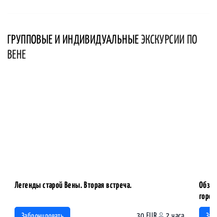
ГРУППОВЫЕ И ИНДИВИДУАЛЬНЫЕ
ЭКСКУРСИИ ПО
ВЕНЕ
Легенды старой Вены. Вторая встреча.
Обзор
горо
30 EUR
2 часа
Забронировать
Заб